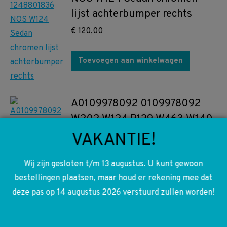
lijst achterbumper rechts
€
120,00
Toevoegen aan winkelwagen
A0109978092 0109978092
W202 W124 R129 W463 W140
V-riem M104 Motoren
VAKANTIE!
€
30,00
Wij zijn gesloten t/m 13 augustus. U kunt gewoon
bestellingen plaatsen, maar houd er rekening mee dat
Toevoegen aan winkelwagen
deze pas op 14 augustus 2026 verstuurd zullen worden!
A0112508903 0112508903