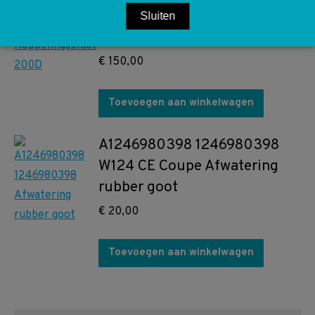
Koppelingsplaat 200D W124
Sluiten
W201
€
150,00
Toevoegen aan winkelwagen
A1246980398 1246980398
W124 CE Coupe Afwatering
rubber goot
€
20,00
Toevoegen aan winkelwagen