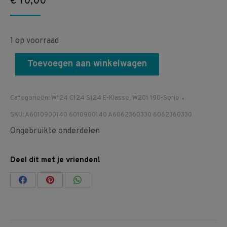
€
70,00
1 op voorraad
Toevoegen aan winkelwagen
Categorieën:
W124 C124 S124 E-Klasse
,
W201 190-Serie
SKU:
A6010900140 6010900140 A6062360330 6062360330
Ongebruikte onderdelen
Deel dit met je vrienden!
Share
Share
Share
on
on
on
Facebook
Pinterest
WhatsApp