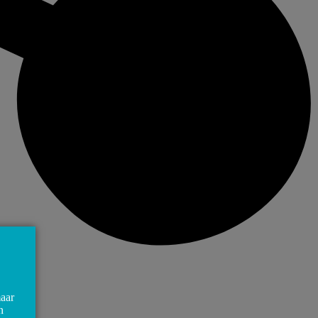
maar
n