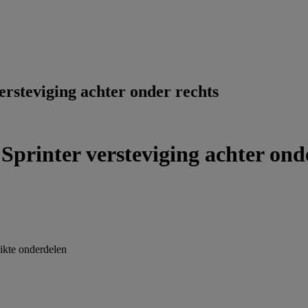
steviging achter onder rechts
rinter versteviging achter onde
kte onderdelen