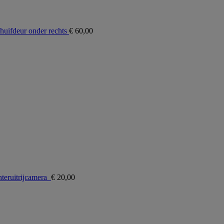
uifdeur onder rechts
€
60,00
teruitrijcamera
€
20,00