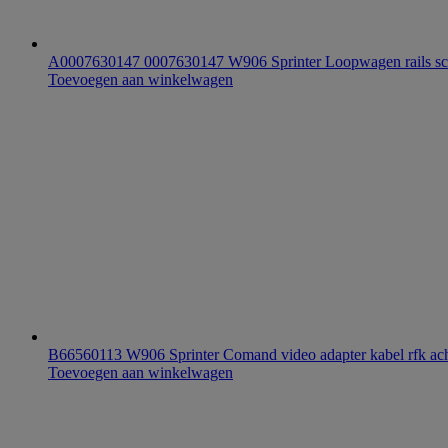
A0007630147 0007630147 W906 Sprinter Loopwagen rails sch
Toevoegen aan winkelwagen
B66560113 W906 Sprinter Comand video adapter kabel rfk ach
Toevoegen aan winkelwagen