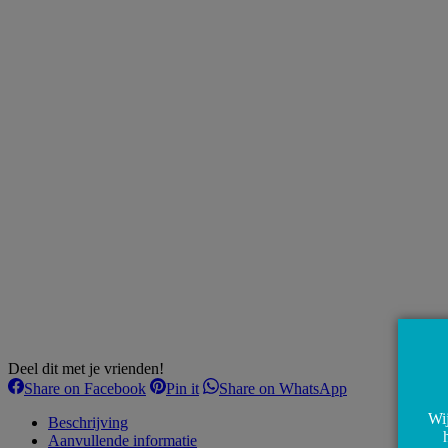
Deel dit met je vrienden!
Share
Share
Share
Share on Facebook
Pin it
Share on WhatsApp
on
on
on
Wij
Facebook
Pinterest
WhatsApp
Beschrijving
Aanvullende informatie