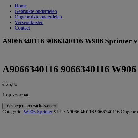
Home
Gebruikte onderdelen
Ongebruikte onderdelen
Verzendkosten
Contact
A9066340116 9066340116 W906 Sprinter ver
A9066340116 9066340116 W906 Sp
€
25,00
1 op voorraad
A9066340116
Toevoegen aan winkelwagen
9066340116
Categorie:
W906 Sprinter
SKU:
A9066340116 9066340116
Ongebrui
W906
Sprinter
versteviging
achter