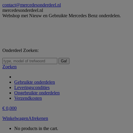
Skip
contact@mercedesonderdeel.nl
to
mercedesonderdeel.nl
content
Webshop met Nieuw en Gebruikte Mercedes Benz onderdelen.
Onderdeel Zoeken:
Zoeken:
Zoeken
Gebruikte onderdelen
Leveringscondities
Ongebruikte onderdelen
Verzendkosten
€
0,00
0
Winkelwagen
Afrekenen
No products in the cart.