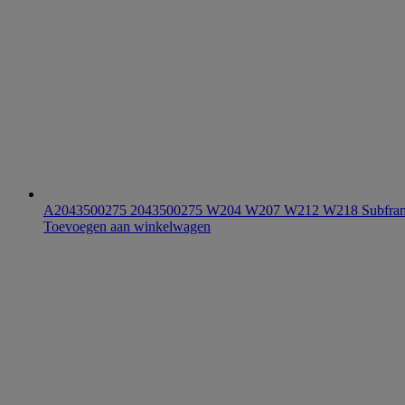
A2043500275 2043500275 W204 W207 W212 W218 Subframe
Toevoegen aan winkelwagen