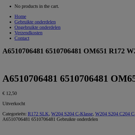
No products in the cart.
Home
Gebruikte onderdelen
Ongebruikte onderdelen
Verzendkosten
Contact
A6510706481 6510706481 OM651 R172 W
A6510706481 6510706481 OM6
€
12,50
Uitverkocht
Categorieën:
R172 SLK
,
W204 S204 C-Klasse
,
W204 S204 C204 C-K
A6510706481 6510706481
Gebruikte onderdelen