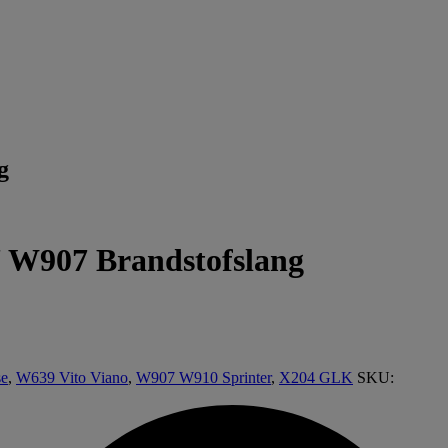
g
W907 Brandstofslang
se
,
W639 Vito Viano
,
W907 W910 Sprinter
,
X204 GLK
SKU: