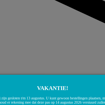
VAKANTIE!
 zijn gesloten t/m 13 augustus. U kunt gewoon bestellingen plaatsen, 
Share on WhatsApp
Share on WhatsApp
houd er rekening mee dat deze pas op 14 augustus 2026 verstuurd zulle