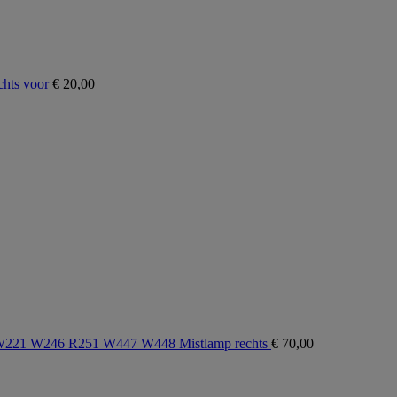
chts voor
€
20,00
221 W246 R251 W447 W448 Mistlamp rechts
€
70,00