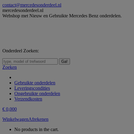
Skip
contact@mercedesonderdeel.nl
to
mercedesonderdeel.nl
content
Webshop met Nieuw en Gebruikte Mercedes Benz onderdelen.
Onderdeel Zoeken:
Zoeken:
Zoeken
Gebruikte onderdelen
Leveringscondities
Ongebruikte onderdelen
Verzendkosten
€
0,00
0
Winkelwagen
Afrekenen
No products in the cart.