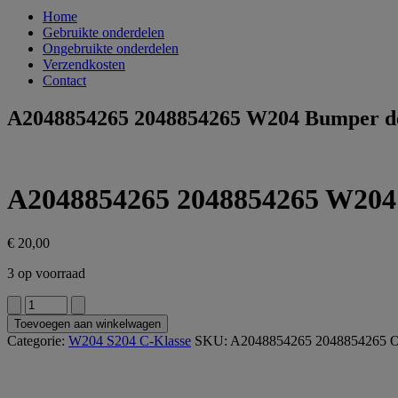
Home
Gebruikte onderdelen
Ongebruikte onderdelen
Verzendkosten
Contact
A2048854265 2048854265 W204 Bumper dee
A2048854265 2048854265 W204 B
€
20,00
3 op voorraad
A2048854265
2048854265
Toevoegen aan winkelwagen
W204
Categorie:
W204 S204 C-Klasse
SKU:
A2048854265 2048854265
O
Bumper
deel
binnenzijde