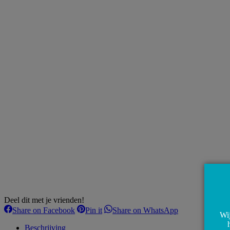
Deel dit met je vrienden!
Share
Share
Share
Share on Facebook
Pin it
Share on WhatsApp
Wij
on
on
on
Facebook
Pinterest
WhatsApp
Beschrijving