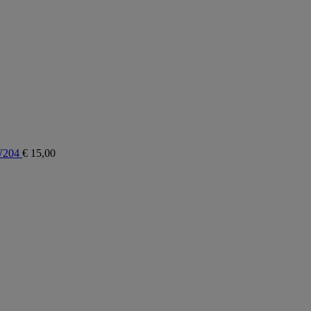
 W204
€
15,00