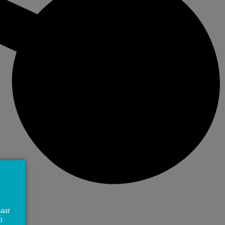
maar
n