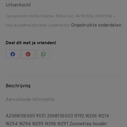
Uitverkocht
Categorieën:
W206 C-klasse
,
W254 GLC
,
W296 EQS
,
W297 EQE
Ongebruikte onderdelen
SKU:
A2068106000 9051 2068106000
Deel dit met je vrienden!
Share
Share
Share
on
on
on
Facebook
Pinterest
WhatsApp
Beschrijving
Aanvullende informatie
A2068106000 9051 2068106000 R192 W206 W214
W254 W294 W295 W296 W297 Zonneklep houder