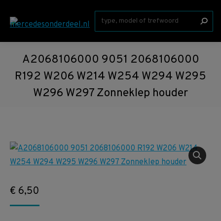
Zoeken:
A2068106000 9051 2068106000
R192 W206 W214 W254 W294 W295
W296 W297 Zonneklep houder
€
6,50