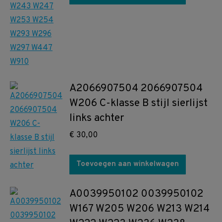
A2066907504 2066907504
W206 C-klasse B stijl sierlijst
links achter
€
30,00
Toevoegen aan winkelwagen
A0039950102 0039950102
W167 W205 W206 W213 W214