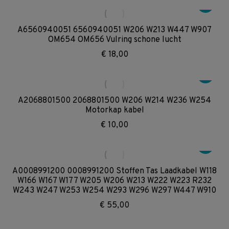
A6560940051 6560940051 W206 W213 W447 W907
OM654 OM656 Vulring schone lucht
€
18,00
A2068801500 2068801500 W206 W214 W236 W254
Motorkap kabel
€
10,00
A0008991200 0008991200 Stoffen Tas Laadkabel W118
W166 W167 W177 W205 W206 W213 W222 W223 R232
W243 W247 W253 W254 W293 W296 W297 W447 W910
€
55,00