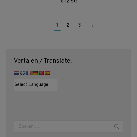
€
12,50
1
2
3
→
Vertalen / Translate:
Zoeken: