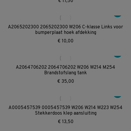
€
17,50
A2065202300 2065202300 W206 C-klasse Links voor
bumperplaat hoek afdekking
€
10,00
A2064706202 2064706202 W206 W214 M254
Brandstofslang tank
€
35,00
A0005457539 0005457539 W206 W214 W223 W254
Stekkerdoos klep aansluiting
€
13,50