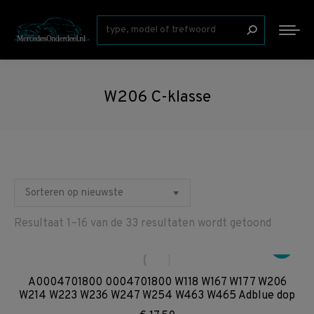
Zoeken:
W206 C-klasse
Gesorte
Resultaat 1–16 van de 33 resultaten wordt getoond
op
nieuwst
A0004701800 0004701800 W118 W167 W177 W206
W214 W223 W236 W247 W254 W463 W465 Adblue dop