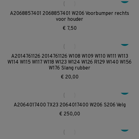
A2068857401 2068857401 W206 Voorbumper rechts
voor houder
€
7,50
A2014761126 2014761126 W108 W109 W110 W111 W113
W114 W115 W117 W118 W123 W124 W126 R129 W140 W156
W176 Slang rubber
€
20,00
A2064017400 7X23 2064017400 W206 S206 Velg
€
250,00