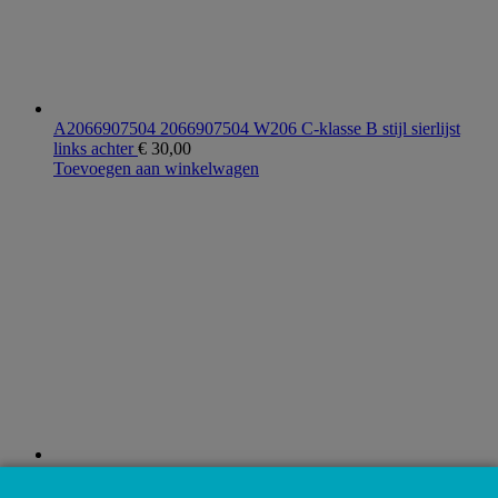
A2066907504 2066907504 W206 C-klasse B stijl sierlijst
links achter
€
30,00
Toevoegen aan winkelwagen
A0004201304 0004201304 W206 W214 W236 Remblokken
remblok set achter
€
80,00