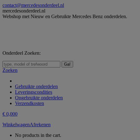
Skip
contact@mercedesonderdeel.nl
to
mercedesonderdeel.nl
content
Webshop met Nieuw en Gebruikte Mercedes Benz onderdelen.
Onderdeel Zoeken:
Zoeken:
Zoeken
Gebruikte onderdelen
Leveringscondities
Ongebruikte onderdelen
Verzendkosten
€
0,00
0
Winkelwagen
Afrekenen
No products in the cart.