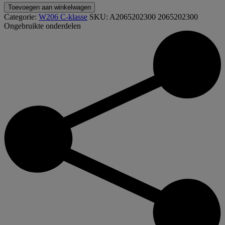
A2065202300
Toevoegen aan winkelwagen
2065202300
Categorie:
W206 C-klasse
SKU:
A2065202300 2065202300
W206
Ongebruikte onderdelen
C-
klasse
Links
voor
bumperplaat
hoek
afdekking
aantal