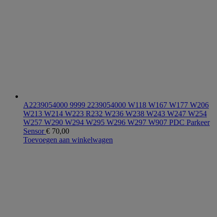
A2239054000 9999 2239054000 W118 W167 W177 W206
W213 W214 W223 R232 W236 W238 W243 W247 W254
W257 W290 W294 W295 W296 W297 W907 PDC Parkeer
Sensor
€
70,00
Toevoegen aan winkelwagen