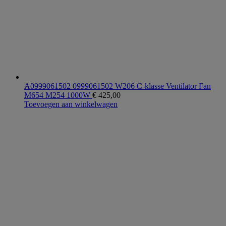
A0999061502 0999061502 W206 C-klasse Ventilator Fan
M654 M254 1000W
€
425,00
Toevoegen aan winkelwagen