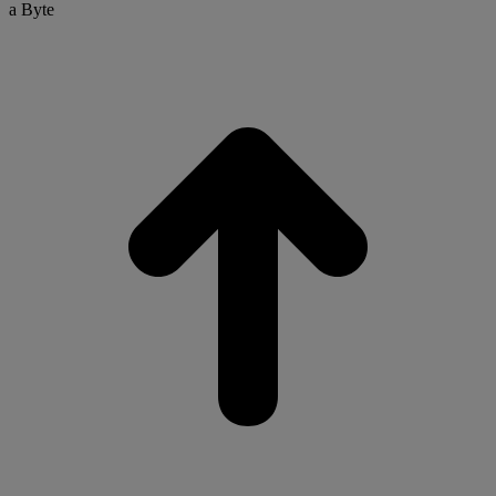
a Byte
t
T