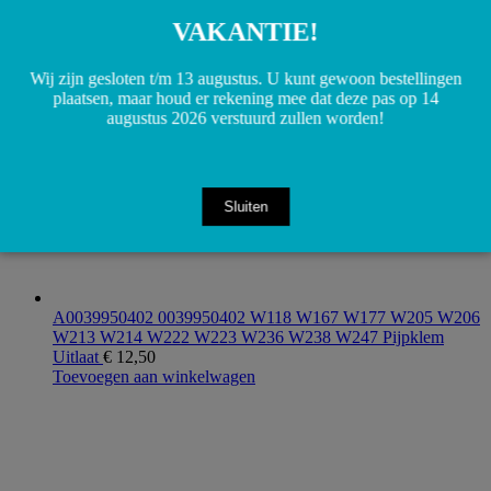
Toevoegen aan winkelwagen
VAKANTIE!
Wij zijn gesloten t/m 13 augustus. U kunt gewoon bestellingen
plaatsen, maar houd er rekening mee dat deze pas op 14
augustus 2026 verstuurd zullen worden!
Sluiten
A0039950402 0039950402 W118 W167 W177 W205 W206
W213 W214 W222 W223 W236 W238 W247 Pijpklem
Uitlaat
€
12,50
Toevoegen aan winkelwagen