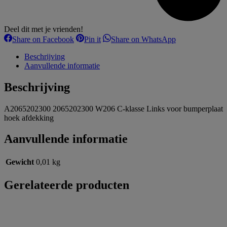
Deel dit met je vrienden!
Share
Share
Share
Share on Facebook
Pin it
Share on WhatsApp
on
on
on
Facebook
Pinterest
WhatsApp
Beschrijving
Aanvullende informatie
Beschrijving
A2065202300 2065202300 W206 C-klasse Links voor bumperplaat
hoek afdekking
Aanvullende informatie
Gewicht
0,01 kg
Gerelateerde producten