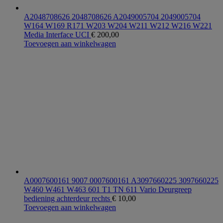
A2048708626 2048708626 A2049005704 2049005704
W164 W169 R171 W203 W204 W211 W212 W216 W221
Media Interface UCI
€
200,00
Toevoegen aan winkelwagen
A0007600161 9007 0007600161 A3097660225 3097660225
W460 W461 W463 601 T1 TN 611 Vario Deurgreep
bediening achterdeur rechts
€
10,00
Toevoegen aan winkelwagen