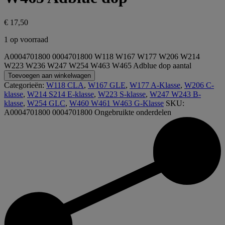
€
17,50
1 op voorraad
A0004701800 0004701800 W118 W167 W177 W206 W214
W223 W236 W247 W254 W463 W465 Adblue dop aantal
Toevoegen aan winkelwagen
Categorieën:
W118 CLA
,
W167 GLE
,
W177 A-Klasse
,
W206 C-
klasse
,
W214 S214 E-klasse
,
W223 S-klasse
,
W247 W243 B-
klasse
,
W254 GLC
,
W460 W461 W463 G-Klasse
SKU:
A0004701800 0004701800
Ongebruikte onderdelen