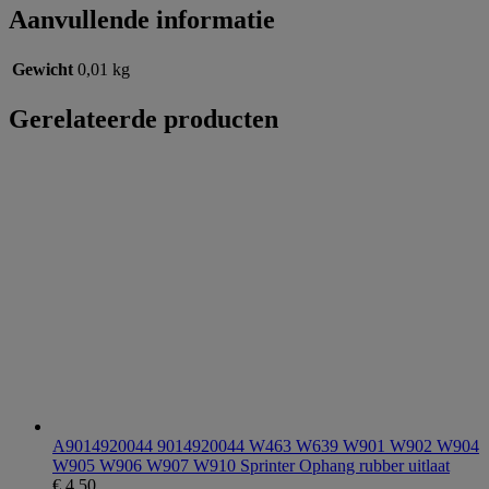
Aanvullende informatie
Gewicht
0,01 kg
Gerelateerde producten
A9014920044 9014920044 W463 W639 W901 W902 W904
W905 W906 W907 W910 Sprinter Ophang rubber uitlaat
€
4,50