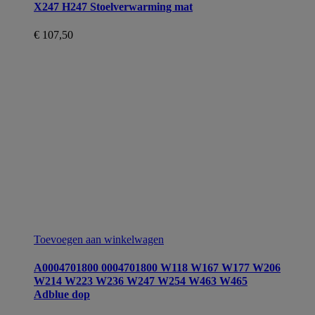
X247 H247 Stoelverwarming mat
€
107,50
Toevoegen aan winkelwagen
A0004701800 0004701800 W118 W167 W177 W206
W214 W223 W236 W247 W254 W463 W465
Adblue dop