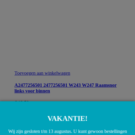
Toevoegen aan winkelwagen
A2477256501 2477256501 W243 W247 Raamsnor
links voor binnen
€
12,50
VAKANTIE!
Wij zijn gesloten t/m 13 augustus. U kunt gewoon bestellingen