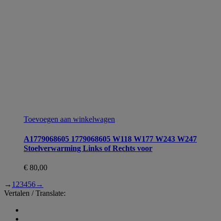
Toevoegen aan winkelwagen
A1779068605 1779068605 W118 W177 W243 W247
Stoelverwarming Links of Rechts voor
€
80,00
→
1
2
3
4
5
6
→
Vertalen / Translate: