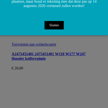
plaatsen, maar houd er rekening mee dat deze pas op 14
augustus 2026 verstuurd zullen worden!
Sluiten
Toevoegen aan winkelwagen
A2475451401 2475451401 W118 W177 W247
Houder kofferruimte
€
20,00