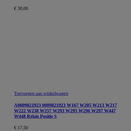
€
30,00
Toevoegen aan winkelwagen
A0009821923 0009821923 W167 W205 W213 W217
W222 W238 W257 W293 W295 W296 W297 W447
W448 Relais Positie S
€
17,50