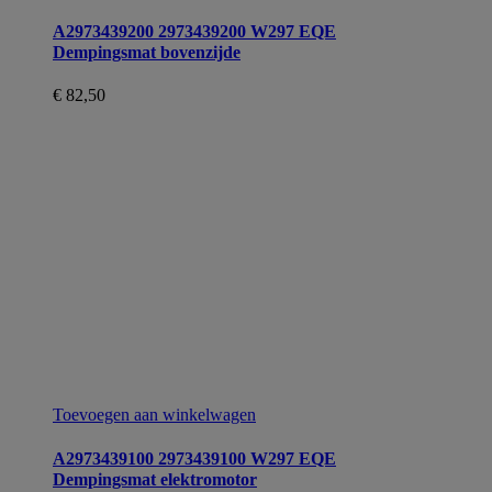
A2973439200 2973439200 W297 EQE
Dempingsmat bovenzijde
€
82,50
Toevoegen aan winkelwagen
A2973439100 2973439100 W297 EQE
Dempingsmat elektromotor