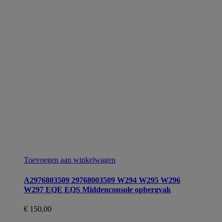
Toevoegen aan winkelwagen
A2976803509 29768003509 W294 W295 W296
W297 EQE EQS Middenconsole opbergvak
€
150,00