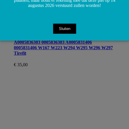
plaatsen, maar houd er rekening mee dat deze pas op 14
augustus 2026 verstuurd zullen worden!
Sluiten
Toevoegen aan winkelwagen
A0005836303 0005836303 A0005831406
0005831406 W167 W223 W294 W295 W296 W297
Tirefit
€
35,00