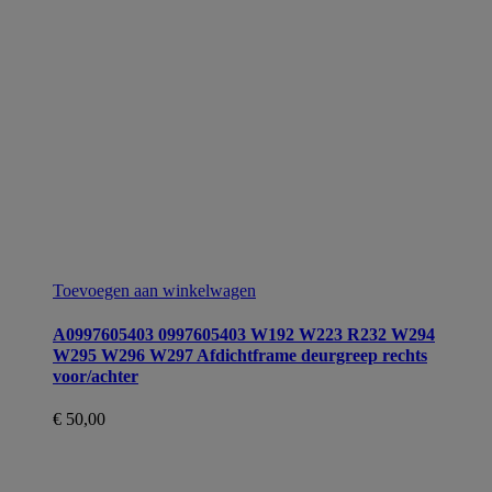
Toevoegen aan winkelwagen
A0997605403 0997605403 W192 W223 R232 W294
W295 W296 W297 Afdichtframe deurgreep rechts
voor/achter
€
50,00