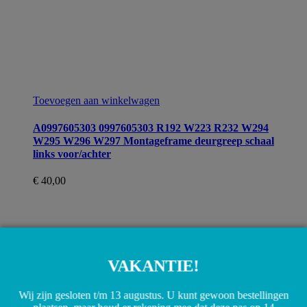
Toevoegen aan winkelwagen
A0997605303 0997605303 R192 W223 R232 W294
W295 W296 W297 Montageframe deurgreep schaal
links voor/achter
€
40,00
VAKANTIE!
Wij zijn gesloten t/m 13 augustus. U kunt gewoon bestellingen