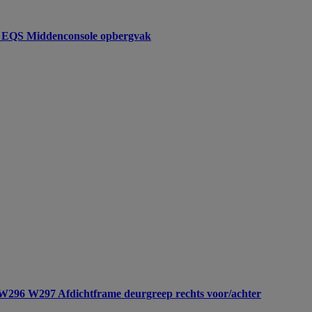
EQS Middenconsole opbergvak
6 W297 Afdichtframe deurgreep rechts voor/achter