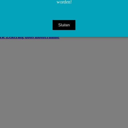
worden!
Sluiten
e Zekering doos motorruimte