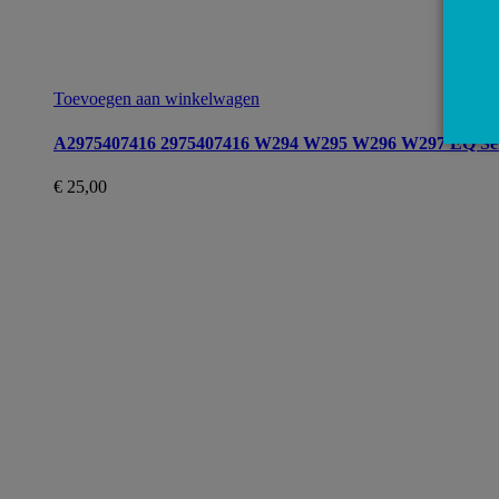
Toevoegen aan winkelwagen
A2975407416 2975407416 W294 W295 W296 W297 EQ Seri
€
25,00