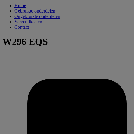
Home
Gebruikte onderdelen
Ongebruikte onderdelen
Verzendkosten
Contact
W296 EQS