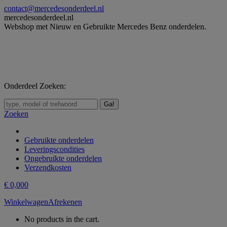
Skip
contact@mercedesonderdeel.nl
to
mercedesonderdeel.nl
content
Webshop met Nieuw en Gebruikte Mercedes Benz onderdelen.
Onderdeel Zoeken:
Zoeken:
Zoeken
Gebruikte onderdelen
Leveringscondities
Ongebruikte onderdelen
Verzendkosten
€
0,00
0
Winkelwagen
Afrekenen
No products in the cart.