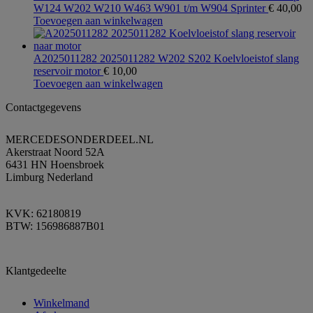
W124 W202 W210 W463 W901 t/m W904 Sprinter
€
40,00
Toevoegen aan winkelwagen
A2025011282 2025011282 W202 S202 Koelvloeistof slang
reservoir motor
€
10,00
Toevoegen aan winkelwagen
Contactgegevens
MERCEDESONDERDEEL.NL
Akerstraat Noord 52A
6431 HN Hoensbroek
Limburg Nederland
KVK: 62180819
BTW: 156986887B01
Klantgedeelte
Winkelmand