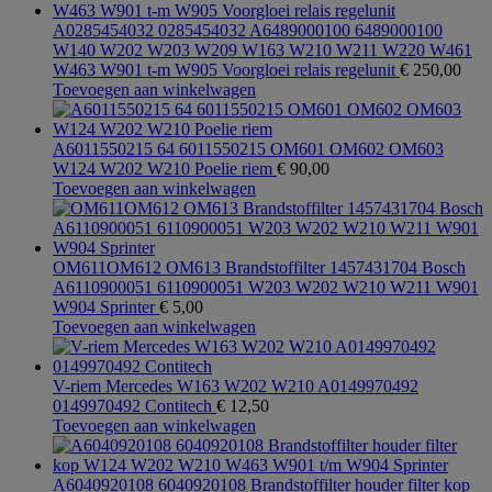
A0285454032 0285454032 A6489000100 6489000100
W140 W202 W203 W209 W163 W210 W211 W220 W461
W463 W901 t-m W905 Voorgloei relais regelunit
€
250,00
Toevoegen aan winkelwagen
A6011550215 64 6011550215 OM601 OM602 OM603
W124 W202 W210 Poelie riem
€
90,00
Toevoegen aan winkelwagen
OM611OM612 OM613 Brandstoffilter 1457431704 Bosch
A6110900051 6110900051 W203 W202 W210 W211 W901
W904 Sprinter
€
5,00
Toevoegen aan winkelwagen
V-riem Mercedes W163 W202 W210 A0149970492
0149970492 Contitech
€
12,50
Toevoegen aan winkelwagen
A6040920108 6040920108 Brandstoffilter houder filter kop