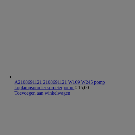
A2108691121 2108691121 W169 W245 pomp
koplampsproeier sproeierpomp
€
15,00
Toevoegen aan winkelwagen