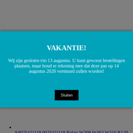
A1638200144 1638200144 Ruitenwisser arm achterzijde
W163 ML
€
10,00
VAKANTIE!
Toevoegen aan winkelwagen
Wij zijn gesloten t/m 13 augustus. U kunt gewoon bestellingen
plaatsen, maar houd er rekening mee dat deze pas op 14
augustus 2026 verstuurd zullen worden!
Sluiten
A0025421119 0025421119 Relais W208 W463 W210 R129