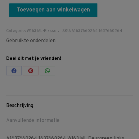
Toevoegen aan winkelwagen
Categorie:
W163 ML-Klasse
SKU:
A1637660264 1637660264
Gebruikte onderdelen
Deel dit met je vrienden!
Share
Share
Share
on
on
on
Facebook
Pinterest
WhatsApp
Beschrijving
Aanvullende informatie
A1637660264 1637660264 W163 ML Deurgreep links