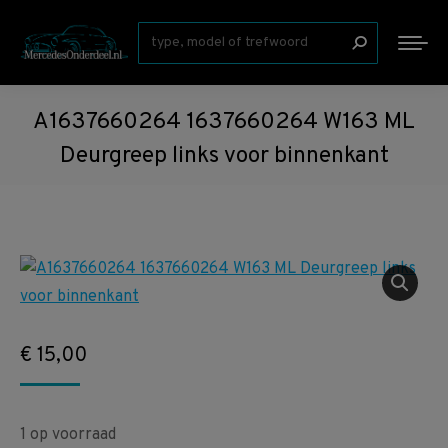
Zoeken:
A1637660264 1637660264 W163 ML
Deurgreep links voor binnenkant
€
15,00
1 op voorraad