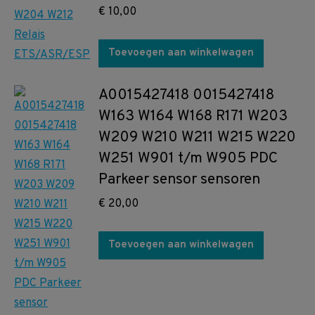
€
10,00
Toevoegen aan winkelwagen
A0015427418 0015427418
W163 W164 W168 R171 W203
W209 W210 W211 W215 W220
W251 W901 t/m W905 PDC
Parkeer sensor sensoren
€
20,00
Toevoegen aan winkelwagen