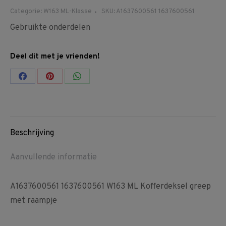
Categorie:
W163 ML-Klasse
SKU:
A1637600561 1637600561
Gebruikte onderdelen
Deel dit met je vrienden!
Share
Share
Share
on
on
on
Facebook
Pinterest
WhatsApp
Beschrijving
Aanvullende informatie
A1637600561 1637600561 W163 ML Kofferdeksel greep
met raampje