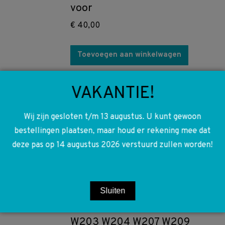
voor
€
40,00
Toevoegen aan winkelwagen
A1637660264 1637660264
VAKANTIE!
W163 ML Deurgreep links voor
binnenkant
Wij zijn gesloten t/m 13 augustus. U kunt gewoon
bestellingen plaatsen, maar houd er rekening mee dat
€
15,00
deze pas op 14 augustus 2026 verstuurd zullen worden!
Toevoegen aan winkelwagen
A0025422619 0025422619
Sluiten
W163 W164 W169 R171 R172
W203 W204 W207 W209