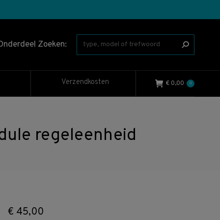
Onderdeel Zoeken:
Verzendkosten
€
0,00
0
ule regeleenheid
€
45,00