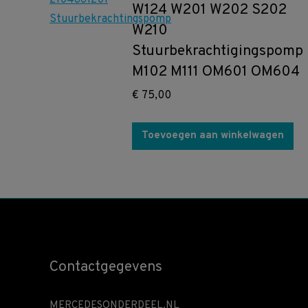
W124 W201 W202 S202
W210
Stuurbekrachtigingspomp
M102 M111 OM601 OM604
€
75,00
Toevoegen aan winkelwagen
Contactgegevens
MERCEDESONDERDEEL.NL