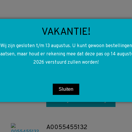
VAKANTIE!
Wij zijn gesloten t/m 13 augustus. U kunt gewoon bestellingen
laatsen, maar houd er rekening mee dat deze pas op 14 august
A1404601198
2026 verstuurd zullen worden!
1404601198 Airbag W140
W202 W210 W124 W463
€
30,00
Sluiten
Toevoegen aan winkelwagen
A0055455132