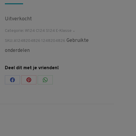
Uitverkocht
Categorie:
W124 C124 S124 E-Klasse
Gebruikte
SKU:
A1248204826 1248204826
onderdelen
Deel dit met je vrienden!
Share
Share
Share
on
on
on
Facebook
Pinterest
WhatsApp