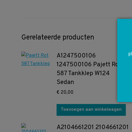
Gerelateerde producten
p
A1247500106
1247500106 Pajett Rot
587 Tankklep W124
Sedan
€
20,00
Toevoegen aan winkelwagen
A2104661201 2104661201