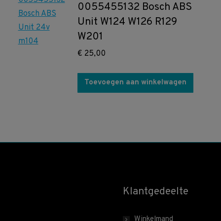
0055455132 Bosch ABS
Unit W124 W126 R129
W201
€
25,00
Toevoegen aan winkelwagen
Klantgedeelte
Winkelmand