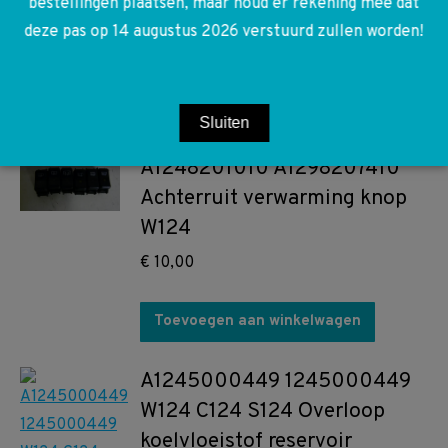
bestellingen plaatsen, maar houd er rekening mee dat
C124
deze pas op 14 augustus 2026 verstuurd zullen worden!
€
10,00
Toevoegen aan winkelwagen
Sluiten
A1248201010 A1298207410
Achterruit verwarming knop
W124
€
10,00
Toevoegen aan winkelwagen
A1245000449 1245000449
W124 C124 S124 Overloop
koelvloeistof reservoir