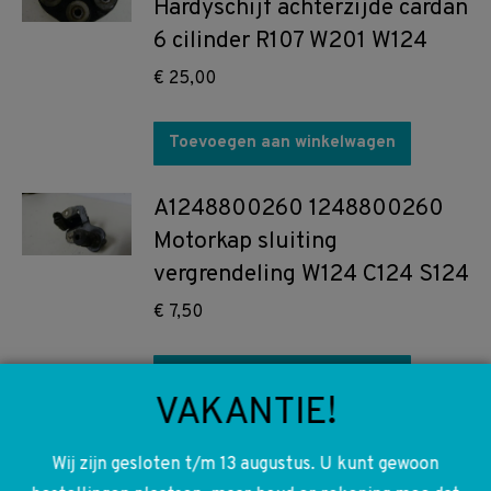
Hardyschijf achterzijde cardan
6 cilinder R107 W201 W124
€
25,00
Toevoegen aan winkelwagen
A1248800260 1248800260
Motorkap sluiting
vergrendeling W124 C124 S124
€
7,50
Toevoegen aan winkelwagen
VAKANTIE!
A1245400082 1245400082
Wij zijn gesloten t/m 13 augustus. U kunt gewoon
Zekering box deksel W124