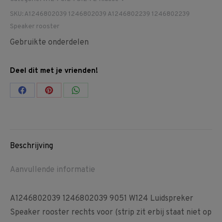
SKU:
A1246802039 1246802039 A1246802239 1246802239
Speaker rooster
Gebruikte onderdelen
Deel dit met je vrienden!
Share
Share
Share
on
on
on
Facebook
Pinterest
WhatsApp
Beschrijving
Aanvullende informatie
A1246802039 1246802039 9051 W124 Luidspreker
Speaker rooster rechts voor (strip zit erbij staat niet op