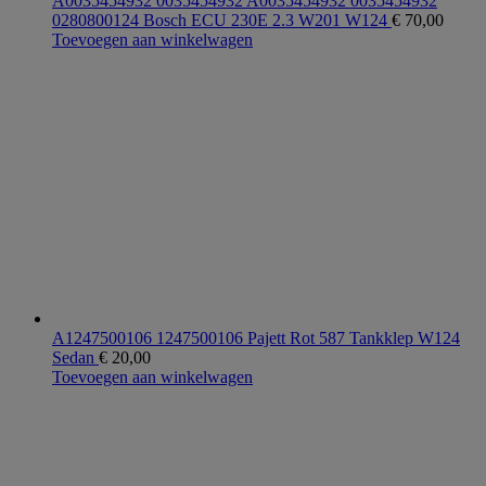
A0035454932 0035454932 A0035454932 0035454932
0280800124 Bosch ECU 230E 2.3 W201 W124
€
70,00
Toevoegen aan winkelwagen
A1247500106 1247500106 Pajett Rot 587 Tankklep W124
Sedan
€
20,00
Toevoegen aan winkelwagen