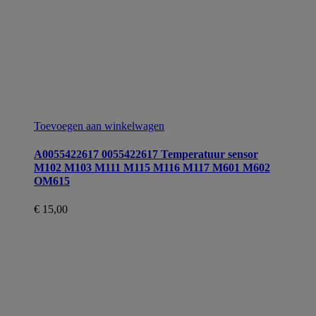
Toevoegen aan winkelwagen
A0055422617 0055422617 Temperatuur sensor
M102 M103 M111 M115 M116 M117 M601 M602
OM615
€
15,00