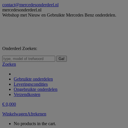
Skip
contact@mercedesonderdeel.nl
to
mercedesonderdeel.nl
content
Webshop met Nieuw en Gebruikte Mercedes Benz onderdelen.
Onderdeel Zoeken:
Zoeken:
Zoeken
Gebruikte onderdelen
Leveringscondities
Ongebruikte onderdelen
Verzendkosten
€
0,00
0
Winkelwagen
Afrekenen
No products in the cart.