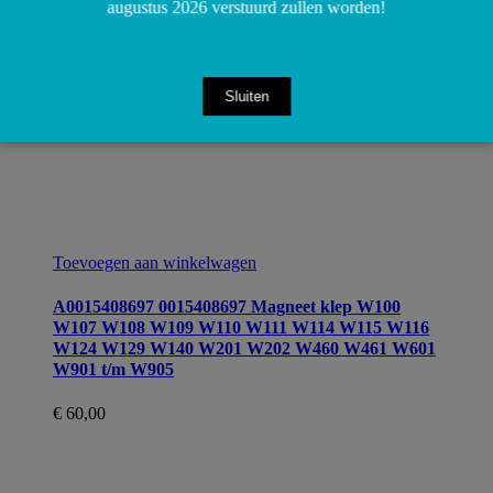
augustus 2026 verstuurd zullen worden!
Sluiten
Toevoegen aan winkelwagen
A0015408697 0015408697 Magneet klep W100
W107 W108 W109 W110 W111 W114 W115 W116
W124 W129 W140 W201 W202 W460 W461 W601
W901 t/m W905
€
60,00