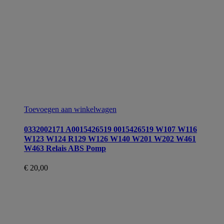
Toevoegen aan winkelwagen
0332002171 A0015426519 0015426519 W107 W116
W123 W124 R129 W126 W140 W201 W202 W461
W463 Relais ABS Pomp
€
20,00