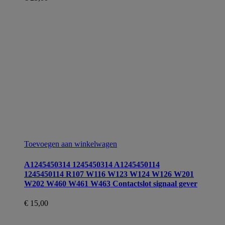
Toevoegen aan winkelwagen
A1245450314 1245450314 A1245450114
1245450114 R107 W116 W123 W124 W126 W201
W202 W460 W461 W463 Contactslot signaal gever
€
15,00