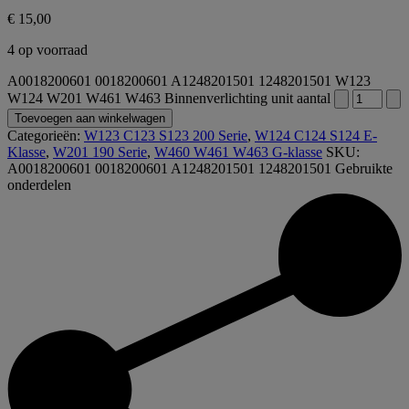
€
15,00
4 op voorraad
A0018200601 0018200601 A1248201501 1248201501 W123
W124 W201 W461 W463 Binnenverlichting unit aantal
Toevoegen aan winkelwagen
Categorieën:
W123 C123 S123 200 Serie
,
W124 C124 S124 E-
Klasse
,
W201 190 Serie
,
W460 W461 W463 G-klasse
SKU:
A0018200601 0018200601 A1248201501 1248201501
Gebruikte
onderdelen