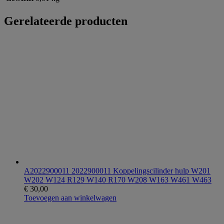
Gerelateerde producten
A2022900011 2022900011 Koppelingscilinder hulp W201
W202 W124 R129 W140 R170 W208 W163 W461 W463
€
30,00
Toevoegen aan winkelwagen