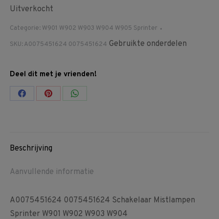
Uitverkocht
Categorie:
W901 W902 W903 W904 W905 Sprinter
Gebruikte onderdelen
SKU:
A0075451624 0075451624
Deel dit met je vrienden!
Share
Share
Share
on
on
on
Facebook
Pinterest
WhatsApp
Beschrijving
Aanvullende informatie
A0075451624 0075451624 Schakelaar Mistlampen
Sprinter W901 W902 W903 W904