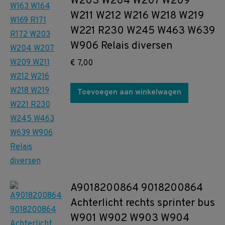
W203 W204 W207 W209
W211 W212 W216 W218 W219
W221 R230 W245 W463 W639
W906 Relais diversen
€
7,00
Toevoegen aan winkelwagen
A9018200864 9018200864
Achterlicht rechts sprinter bus
W901 W902 W903 W904