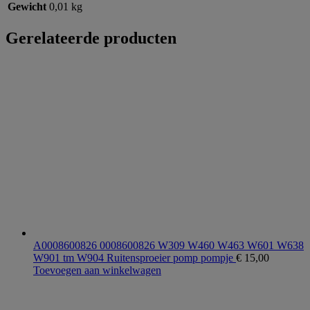
Gewicht
0,01 kg
Gerelateerde producten
A0008600826 0008600826 W309 W460 W463 W601 W638
W901 tm W904 Ruitensproeier pomp pompje
€
15,00
Toevoegen aan winkelwagen