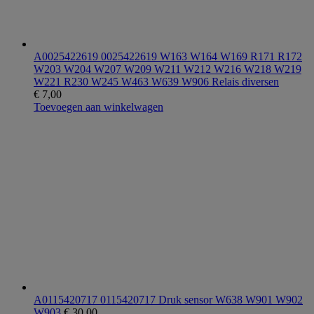
A0025422619 0025422619 W163 W164 W169 R171 R172
W203 W204 W207 W209 W211 W212 W216 W218 W219
W221 R230 W245 W463 W639 W906 Relais diversen
€
7,00
Toevoegen aan winkelwagen
A0115420717 0115420717 Druk sensor W638 W901 W902
W903
€
30,00