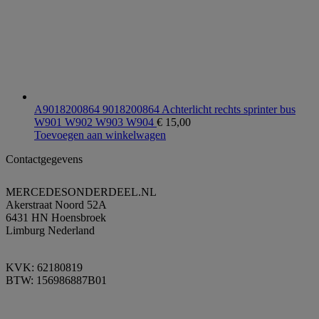
A9018200864 9018200864 Achterlicht rechts sprinter bus
W901 W902 W903 W904
€
15,00
Toevoegen aan winkelwagen
Contactgegevens
MERCEDESONDERDEEL.NL
Akerstraat Noord 52A
6431 HN Hoensbroek
Limburg Nederland
KVK: 62180819
BTW: 156986887B01