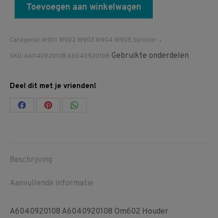
Toevoegen aan winkelwagen
Categorie:
W901 W902 W903 W904 W905 Sprinter
Gebruikte onderdelen
SKU:
A6040920108 A6040920108
Deel dit met je vrienden!
Share
Share
Share
on
on
on
Facebook
Pinterest
WhatsApp
Beschrijving
Aanvullende informatie
A6040920108 A6040920108 Om602 Houder