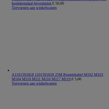
kentekenplaat bevestiging
€
50,00
Toevoegen aan winkelwagen
A1101591818 1101591818 25M Bougiekabel M102 M103
M104 M110 M111 M116 M117 M119
€
5,00
Toevoegen aan winkelwagen