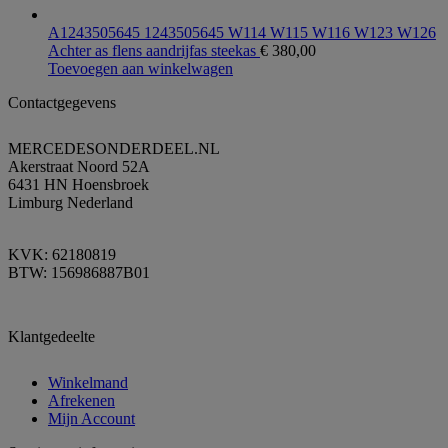
A1243505645 1243505645 W114 W115 W116 W123 W126
Achter as flens aandrijfas steekas
€
380,00
Toevoegen aan winkelwagen
Contactgegevens
MERCEDESONDERDEEL.NL
Akerstraat Noord 52A
6431 HN Hoensbroek
Limburg Nederland
KVK: 62180819
BTW: 156986887B01
Klantgedeelte
Winkelmand
Afrekenen
Mijn Account