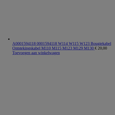
A0001594118 0001594118 W114 W115 W123 Bougiekabel
Ontstekingskabel M110 M115 M123 M129 M130
€
20,00
Toevoegen aan winkelwagen