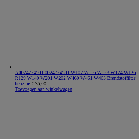
A0024774501 0024774501 W107 W116 W123 W124 W126
R129 W140 W201 W202 W460 W461 W463 Brandstoffilter
benzine
€
35,00
Toevoegen aan winkelwagen