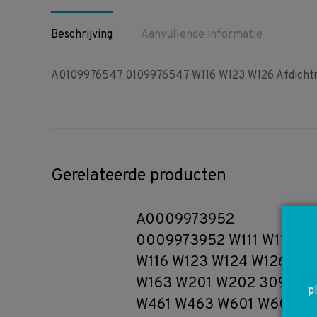
Beschrijving
Aanvullende informatie
A0109976547 0109976547 W116 W123 W126 Afdichtri
Gerelateerde producten
A0009973952
0009973952 W111 W115
W116 W123 W124 W126
W163 W201 W202 309
p
W461 W463 W601 W602