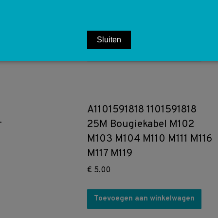
Lamp
€
5,00
Sluiten
Toevoegen aan winkelwagen
A1101591818 1101591818
r
25M Bougiekabel M102
M103 M104 M110 M111 M116
M117 M119
€
5,00
Toevoegen aan winkelwagen