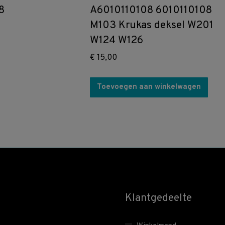
8
A6010110108 6010110108
M103 Krukas deksel W201
W124 W126
€
15,00
Toevoegen aan winkelwagen
Klantgedeelte