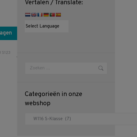
Vertalen / Translate:
wagen
3 S123
Zoeken:
Categorieën in onze
webshop