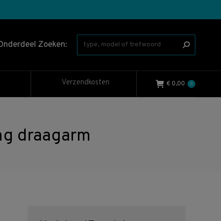
Onderdeel Zoeken:
Verzendkosten
€
0,00
0
ng draagarm