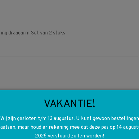
Facebook
Pinterest
WhatsApp
ng draagarm Set van 2 stuks
N072601012803
VAKANTIE!
N000000008162 64 R107
W114 W115 W116 W123 W124
Wij zijn gesloten t/m 13 augustus. U kunt gewoon bestellingen
W126 R129 R170 W201 W415
laatsen, maar houd er rekening mee dat deze pas op 14 august
W461 W463 W638 H4 12V
2026 verstuurd zullen worden!