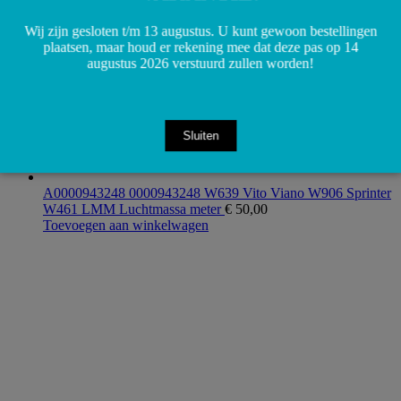
Wij zijn gesloten t/m 13 augustus. U kunt gewoon bestellingen
plaatsen, maar houd er rekening mee dat deze pas op 14
augustus 2026 verstuurd zullen worden!
Sluiten
A0000943248 0000943248 W639 Vito Viano W906 Sprinter
W461 LMM Luchtmassa meter
€
50,00
Toevoegen aan winkelwagen