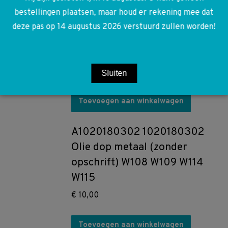
bestellingen plaatsen, maar houd er rekening mee dat
A1098210265 1098210265
deze pas op 14 augustus 2026 verstuurd zullen worden!
Afdekkap raamschakelaar
W108 W109
€
5,00
Sluiten
Toevoegen aan winkelwagen
A1020180302 1020180302
Olie dop metaal (zonder
opschrift) W108 W109 W114
W115
€
10,00
Toevoegen aan winkelwagen