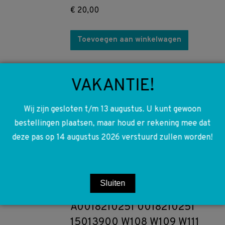
€
20,00
Toevoegen aan winkelwagen
A1118101330 1118101330
VAKANTIE!
A1168100030 1168100030
R107 W108 W109 W111 W112
Wij zijn gesloten t/m 13 augustus. U kunt gewoon
W114 W115 W116 Asbak bruin
bestellingen plaatsen, maar houd er rekening mee dat
achter deuren chroom set
deze pas op 14 augustus 2026 verstuurd zullen worden!
€
40,00
Toevoegen aan winkelwagen
Sluiten
A0018210251 0018210251
15013900 W108 W109 W111