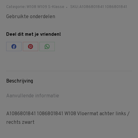
Categorie:
W108 W109 S-Klasse
SKU:
A1086801841 1086801841
Gebruikte onderdelen
Deel dit met je vrienden!
Share
Share
Share
on
on
on
Facebook
Pinterest
WhatsApp
Beschrijving
Aanvullende informatie
A1086801841 1086801841 W108 Vloermat achter links /
rechts zwart