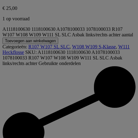
€
25,00
1 op voorraad
A1118100630 1118100630 A1078100033 1078100033 R107
W107 W108 W109 W111 SL SLC Asbak links/rechts achter aantal
Toevoegen aan winkelwagen
Categorieën:
R107 W107 SL SLC
,
W108 W109 S-Klasse
,
W111
Heckflosse
SKU:
A1118100630 1118100630 A1078100033
1078100033 R107 W107 W108 W109 W111 SL SLC Asbak
links/rechts achter
Gebruikte onderdelen