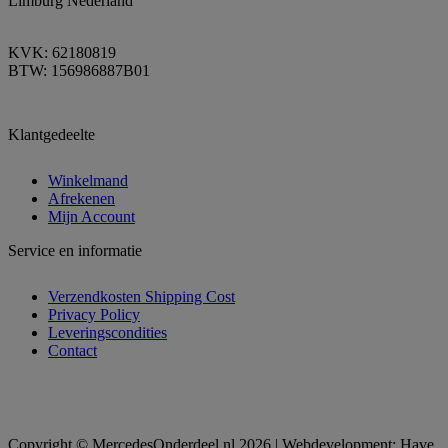
Limburg Nederland
KVK: 62180819
BTW: 156986887B01
Klantgedeelte
Winkelmand
Afrekenen
Mijn Account
Service en informatie
Verzendkosten Shipping Cost
Privacy Policy
Leveringscondities
Contact
Copyright © MercedesOnderdeel.nl 2026 | Webdevelopment: Have