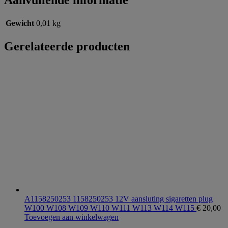
Aanvullende informatie
Gewicht
0,01 kg
Gerelateerde producten
A1158250253 1158250253 12V aansluting sigaretten plug
W100 W108 W109 W110 W111 W113 W114 W115
€
20,00
Toevoegen aan winkelwagen