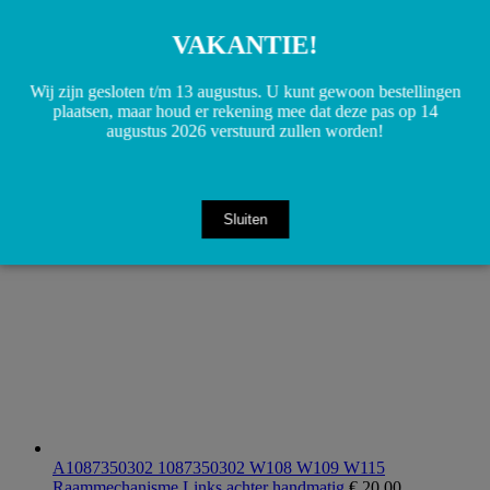
VAKANTIE!
Wij zijn gesloten t/m 13 augustus. U kunt gewoon bestellingen
plaatsen, maar houd er rekening mee dat deze pas op 14
A1098210465 1098210465 Afdek kap raamschakelaar W108
augustus 2026 verstuurd zullen worden!
W109
€
5,00
Toevoegen aan winkelwagen
Sluiten
A1087350302 1087350302 W108 W109 W115
Raammechanisme Links achter handmatig
€
20,00