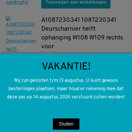
Toevoegen aan winkelwagen
A1087230341 1087230341
Deurscharnier helft
ophanging W108 W109 rechts
voor
€
20,00
VAKANTIE!
Toevoegen aan winkelwagen
Wij zijn gesloten t/m 13 augustus. U kunt gewoon
bestellingen plaatsen, maar houd er rekening mee dat
A1118870079 1118870079
deze pas op 14 augustus 2026 verstuurd zullen worden!
W108 W109 Motorkap veren
€
20,00
Sluiten
Toevoegen aan winkelwagen