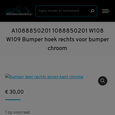
Zoeken:
A1088850201 1088850201 W108
W109 Bumper hoek rechts voor bumper
chroom
€
30,00
1 op voorraad