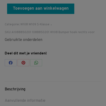
Toevoegen aan winkelwagen
Categorie:
W108 W109 S-Klasse
SKU:
A1088850201 1088850201 W108 Bumper hoek rechts voor
Gebruikte onderdelen
Deel dit met je vrienden!
Share
Share
Share
on
on
on
Facebook
Pinterest
WhatsApp
Beschrijving
Aanvullende informatie