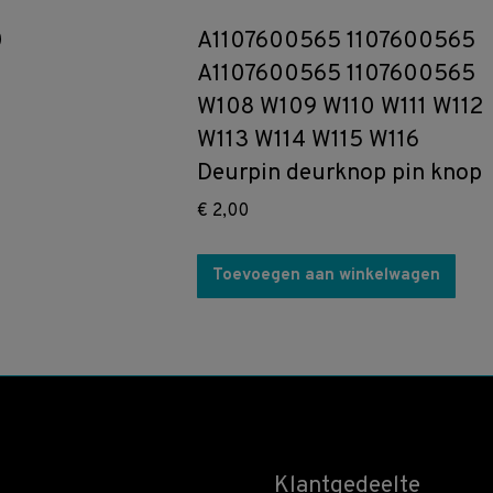
0
A1107600565 1107600565
A1107600565 1107600565
W108 W109 W110 W111 W112
W113 W114 W115 W116
Deurpin deurknop pin knop
€
2,00
Toevoegen aan winkelwagen
Klantgedeelte