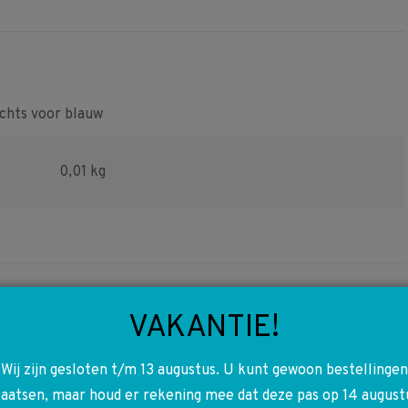
Facebook
Pinterest
WhatsApp
hts voor blauw
0,01 kg
VAKANTIE!
Wij zijn gesloten t/m 13 augustus. U kunt gewoon bestellingen
1
A1118100630 1118100630
laatsen, maar houd er rekening mee dat deze pas op 14 august
A1078100033 1078100033