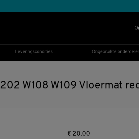
O
Leveringscondities
Ongebruikte onderdele
2 W108 W109 Vloermat rech
€
20,00