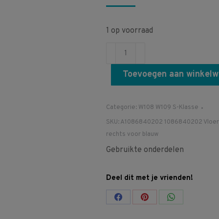
1 op voorraad
A1086840202
1086840202
Toevoegen aan winkel
W108
W109
Vloermat
Categorie:
W108 W109 S-Klasse
rechts
SKU:
A1086840202 1086840202 Vloe
voor
rechts voor blauw
blauw
Gebruikte onderdelen
aantal
Deel dit met je vrienden!
Share
Share
Share
on
on
on