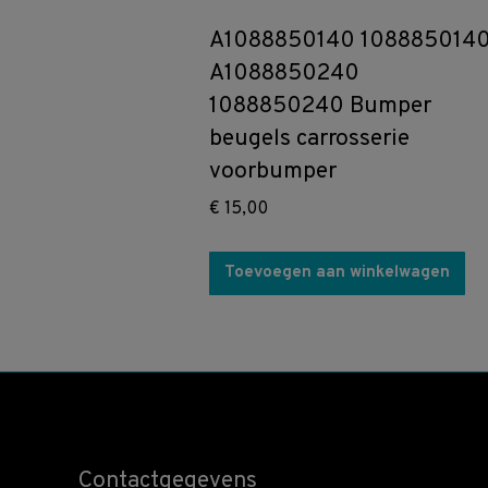
A1088850140 108885014
A1088850240
1088850240 Bumper
beugels carrosserie
voorbumper
€
15,00
Toevoegen aan winkelwagen
Contactgegevens