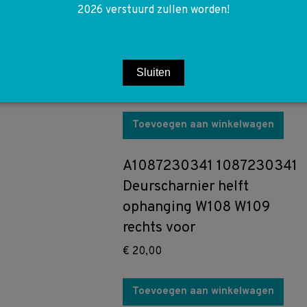
2026 verstuurd zullen worden!
R107 W107 W108 W109 W111
SL SLC Asbak links/rechts
achter
Sluiten
€
25,00
Toevoegen aan winkelwagen
A1087230341 1087230341
Deurscharnier helft
ophanging W108 W109
rechts voor
€
20,00
Toevoegen aan winkelwagen