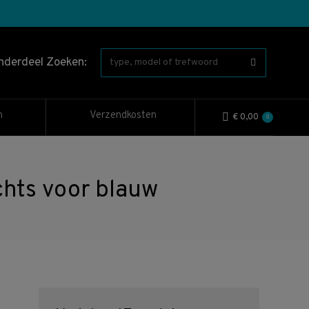
nderdeel Zoeken:
n
Verzendkosten
€
0,00
0
ts voor blauw