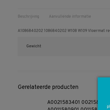
Beschrijving
Aanvullende informatie
A1086840202 1086840202 W108 W109 Vloermat rec
Gewicht
Gerelateerde producten
A0021583401 002158340
p
A0011580901 0011580901