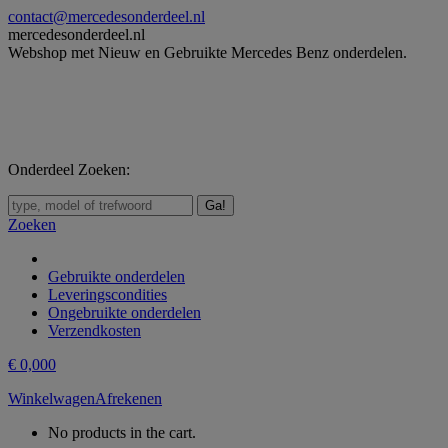
Skip
contact@mercedesonderdeel.nl
to
mercedesonderdeel.nl
content
Webshop met Nieuw en Gebruikte Mercedes Benz onderdelen.
Onderdeel Zoeken:
Zoeken:
Zoeken
Gebruikte onderdelen
Leveringscondities
Ongebruikte onderdelen
Verzendkosten
€
0,00
0
Winkelwagen
Afrekenen
No products in the cart.