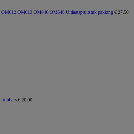
M612 OM613 OM646 OM648 Uitlaatspruitstuk pakking
€
27,50
 rubbers
€
20,00