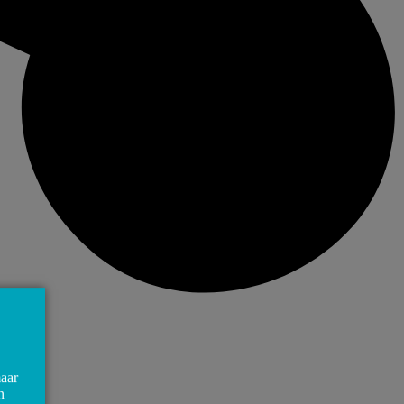
maar
n