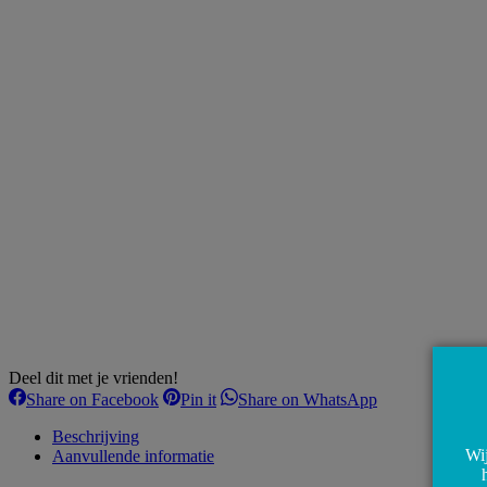
Deel dit met je vrienden!
Share
Share
Share
Share on Facebook
Pin it
Share on WhatsApp
on
on
on
Facebook
Pinterest
WhatsApp
Beschrijving
Wij
Aanvullende informatie