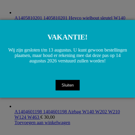
A1405810201 1405810201 Heyco wielbout sleutel W140
W124 W201
€
10,00
Toevoegen aan winkelwagen
VAKANTIE!
Wij zijn gesloten t/m 13 augustus. U kunt gewoon bestellingen
plaatsen, maar houd er rekening mee dat deze pas op 14
augustus 2026 verstuurd zullen worden!
Sluiten
A1404601198 1404601198 Airbag W140 W202 W210
W124 W463
€
30,00
Toevoegen aan winkelwagen