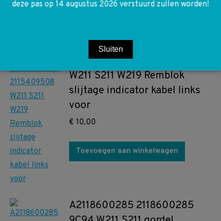
deze pas op 14 augustus 2026 verstuurd zullen worden!
Toevoegen aan winkelwagen
Sluiten
A2115409508 2115409508
W211 S211 W219 Remblok
slijtage indicator kabel links
voor
€
10,00
Toevoegen aan winkelwagen
A2118600285 2118600285
9C94 W211 S211 gordel