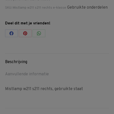
Gebruikte onderdelen
SKU:
Mistlamp w211 s211 rechts e-klasse
Deel dit met je vrienden!
Share
Share
Share
on
on
on
Facebook
Pinterest
WhatsApp
Beschrijving
Aanvullende informatie
Mistlamp w211 s211 rechts, gebruikte staat