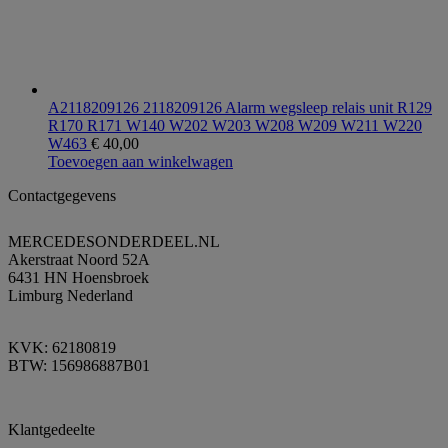
A2118209126 2118209126 Alarm wegsleep relais unit R129
R170 R171 W140 W202 W203 W208 W209 W211 W220
W463
€
40,00
Toevoegen aan winkelwagen
Contactgegevens
MERCEDESONDERDEEL.NL
Akerstraat Noord 52A
6431 HN Hoensbroek
Limburg Nederland
KVK: 62180819
BTW: 156986887B01
Klantgedeelte