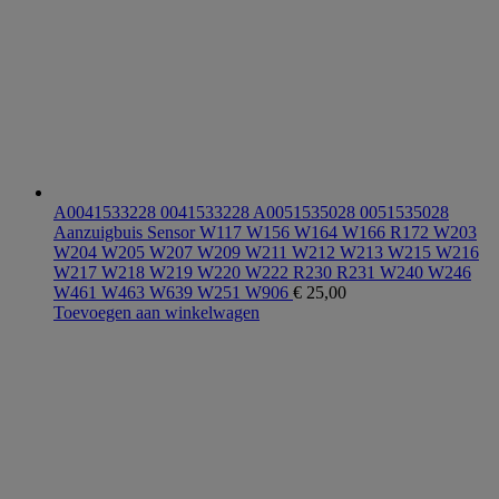
A0041533228 0041533228 A0051535028 0051535028
Aanzuigbuis Sensor W117 W156 W164 W166 R172 W203
W204 W205 W207 W209 W211 W212 W213 W215 W216
W217 W218 W219 W220 W222 R230 R231 W240 W246
W461 W463 W639 W251 W906
€
25,00
Toevoegen aan winkelwagen