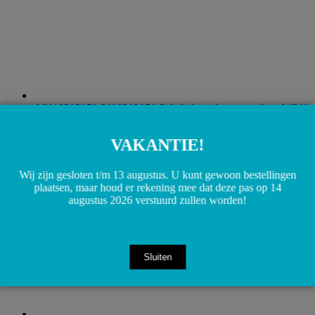
A2118213151 2118213151 Schakelaar alarm wegsleep W211
S211 W219
€
40,00
Toevoegen aan winkelwagen
VAKANTIE!
Wij zijn gesloten t/m 13 augustus. U kunt gewoon bestellingen
plaatsen, maar houd er rekening mee dat deze pas op 14
augustus 2026 verstuurd zullen worden!
Sluiten