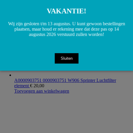
VAKANTIE!
Wij zijn gesloten t/m 13 augustus. U kunt gewoon bestellingen
plaatsen, maar houd er rekening mee dat deze pas op 14
augustus 2026 verstuurd zullen worden!
Sluiten
A0000903751 0000903751 W906 Sprinter Luchtfilter
element
€
20,00
Toevoegen aan winkelwagen