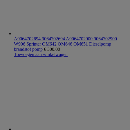
A9064702694 9064702694 A9064702900 9064702900
W906 Sprinter OM642 OM646 OM651 Dieselpomp
brandstof pomp
€
300,00
Toevoegen aan winkelwagen