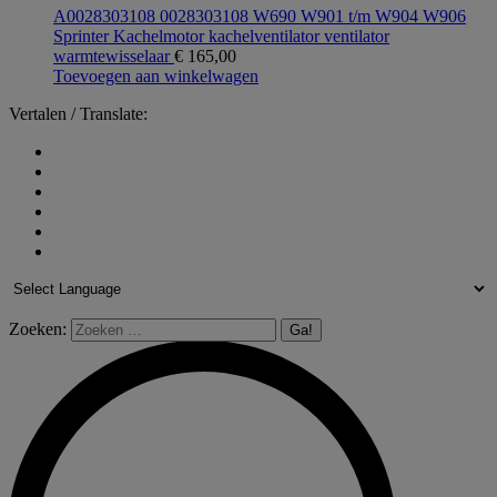
A0028303108 0028303108 W690 W901 t/m W904 W906
Sprinter Kachelmotor kachelventilator ventilator
warmtewisselaar
€
165,00
Toevoegen aan winkelwagen
Vertalen / Translate:
Zoeken: