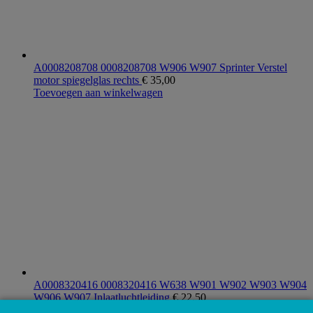
A0008208708 0008208708 W906 W907 Sprinter Verstel
motor spiegelglas rechts
€
35,00
Toevoegen aan winkelwagen
A0008320416 0008320416 W638 W901 W902 W903 W904
W906 W907 Inlaatluchtleiding
€
22,50
Toevoegen aan winkelwagen