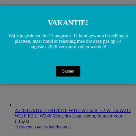
A1179001802 1179001802 W117 W156 W176 Airbag
VAKANTIE!
Gordel blokkering relais stuurunit
€
190,00
Toevoegen aan winkelwagen
Wij zijn gesloten t/m 13 augustus. U kunt gewoon bestellingen
plaatsen, maar houd er rekening mee dat deze pas op 14
augustus 2026 verstuurd zullen worden!
Sluiten
A2188170116 2188170116 W117 W156 R172 W176 W217
W218 R231 W246 Mercedes Logo ster op bumper voor
€
15,00
Toevoegen aan winkelwagen