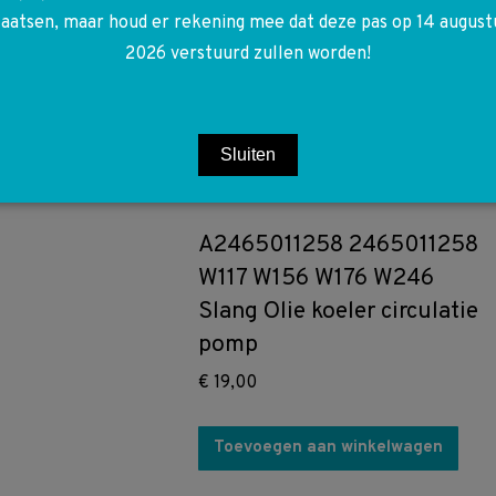
0003572100 W117 W156
laatsen, maar houd er rekening mee dat deze pas op 14 august
W176 W246 As manchet
2026 verstuurd zullen worden!
hoes Links einde wiel
€
20,00
Sluiten
Toevoegen aan winkelwagen
A2465011258 2465011258
W117 W156 W176 W246
Slang Olie koeler circulatie
pomp
€
19,00
Toevoegen aan winkelwagen