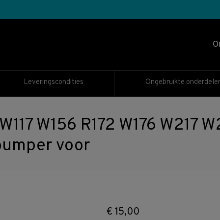
O
Leveringscondities
Ongebruikte onderdele
 W117 W156 R172 W176 W217 
bumper voor
€
15,00