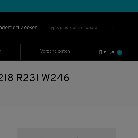
nderdeel Zoeken:
n
Verzendkosten
€
0,00
0
W218 R231 W246