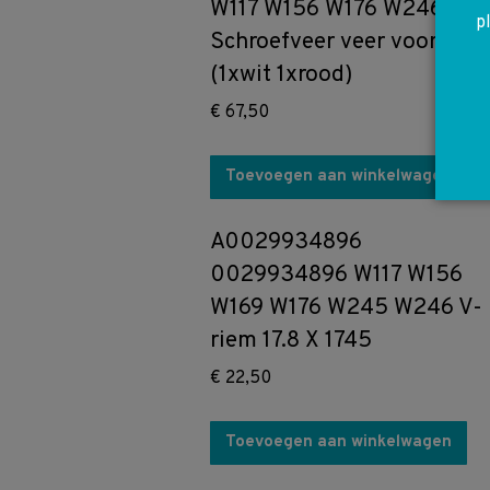
W117 W156 W176 W246
p
Schroefveer veer voor
(1xwit 1xrood)
€
67,50
Toevoegen aan winkelwagen
A0029934896
0029934896 W117 W156
W169 W176 W245 W246 V-
riem 17.8 X 1745
€
22,50
Toevoegen aan winkelwagen