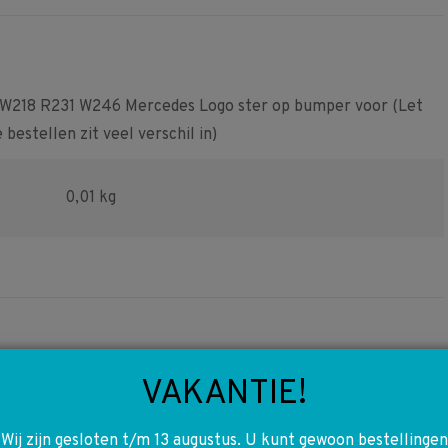
Facebook
Pinterest
WhatsApp
 W218 R231 W246 Mercedes Logo ster op bumper voor (Let
bestellen zit veel verschil in)
0,01 kg
VAKANTIE!
4
A0003572100
Wij zijn gesloten t/m 13 augustus. U kunt gewoon bestellingen