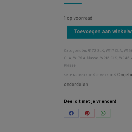
1 op voorraad
Toevoegen aan winkel
Categorieën:
R172 SLK
,
W117 CLA
,
W15
GLA
,
W176 A-klasse
,
W218 CLS
,
W246 
Klasse
Ongebr
SKU:
A2188170116 2188170116
onderdelen
Deel dit met je vrienden!
Share
Share
Share
on
on
on