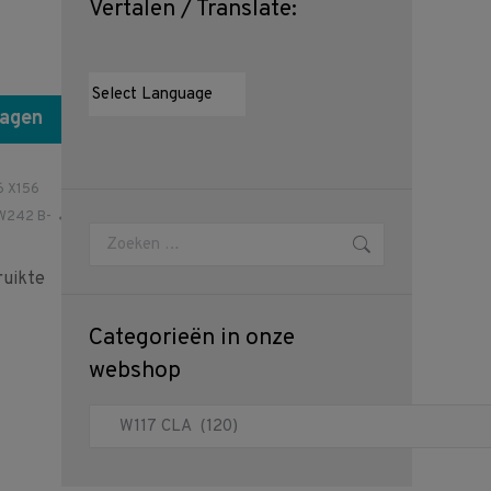
Vertalen / Translate:
wagen
6 X156
W242 B-
Zoeken:
uikte
Categorieën in onze
webshop