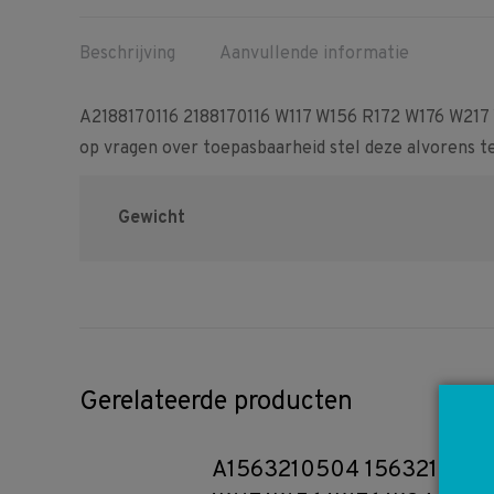
Beschrijving
Aanvullende informatie
A2188170116 2188170116 W117 W156 R172 W176 W217
op vragen over toepasbaarheid stel deze alvorens te 
Gewicht
Gerelateerde producten
A1563210504 156321050