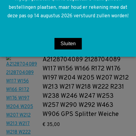
9H44 W176 W117 W156 Asbak
bestellingen plaatsen, maar houd er rekening mee dat
inleg
deze pas op 14 augustus 2026 verstuurd zullen worden!
€
30,00
Toevoegen aan winkelwagen
Sluiten
A2128704089 2128704089
W117 W156 W166 R172 W176
W197 W204 W205 W207 W212
W213 W217 W218 W222 R231
W238 W246 W247 W253
W257 W290 W292 W463
W906 GPS Splitter Weiche
€
35,00