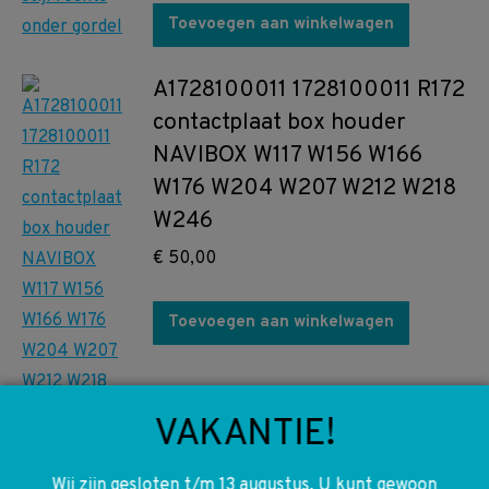
Toevoegen aan winkelwagen
A1728100011 1728100011 R172
contactplaat box houder
NAVIBOX W117 W156 W166
W176 W204 W207 W212 W218
W246
€
50,00
Toevoegen aan winkelwagen
VAKANTIE!
A1766800150 1766800150
Wij zijn gesloten t/m 13 augustus. U kunt gewoon