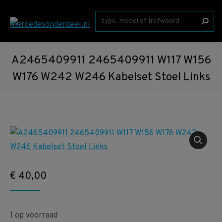
Zoeken:
A2465409911 2465409911 W117 W156
W176 W242 W246 Kabelset Stoel Links
€
40,00
1 op voorraad