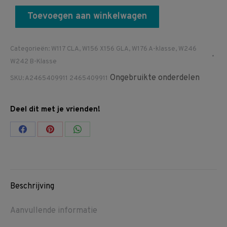
Toevoegen aan winkelwagen
Categorieën:
W117 CLA
,
W156 X156 GLA
,
W176 A-klasse
,
W246
W242 B-Klasse
Ongebruikte onderdelen
SKU:
A2465409911 2465409911
Deel dit met je vrienden!
Share
Share
Share
on
on
on
Facebook
Pinterest
WhatsApp
Beschrijving
Aanvullende informatie