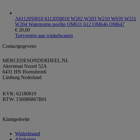
A6112050010 6112050010 W202 W203 W210 W639 W211
W204 Waterpomp poellie OM611 612 OM646 OM647
€
20,00
Toevoegen aan winkelwagen
Contactgegevens
MERCEDESONDERDEEL.NL
Akerstraat Noord 52A
6431 HN Hoensbroek
Limburg Nederland
KVK: 62180819
BTW: 156986887B01
Klantgedeelte
Winkelmand
Afrekenen