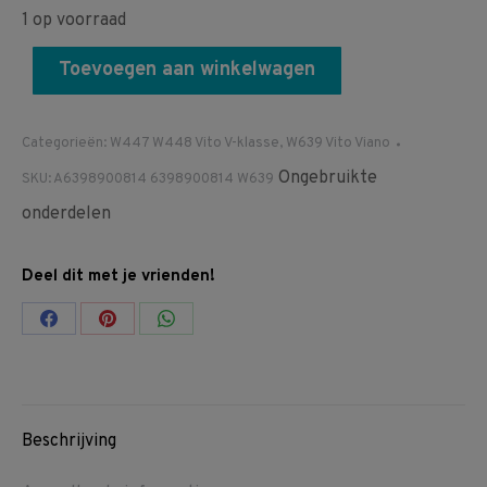
1 op voorraad
Toevoegen aan winkelwagen
Categorieën:
W447 W448 Vito V-klasse
,
W639 Vito Viano
Ongebruikte
SKU:
A6398900814 6398900814 W639
onderdelen
Deel dit met je vrienden!
Share
Share
Share
on
on
on
Facebook
Pinterest
WhatsApp
Beschrijving