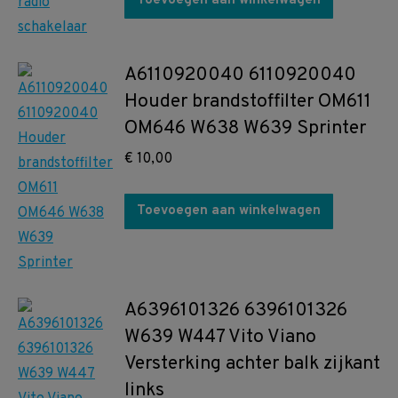
Toevoegen aan winkelwagen
A6110920040 6110920040
Houder brandstoffilter OM611
OM646 W638 W639 Sprinter
€
10,00
Toevoegen aan winkelwagen
A6396101326 6396101326
W639 W447 Vito Viano
Versterking achter balk zijkant
links