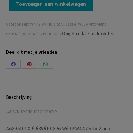
Toevoegen aan winkelwagen
Categorieën:
W447 W448 Vito V-klasse
,
W639 Vito Viano
Ongebruikte onderdelen
SKU:
A6396101326 6396101326
Deel dit met je vrienden!
Share
Share
Share
on
on
on
Facebook
Pinterest
WhatsApp
Beschrijving
Aanvullende informatie
A6396101326 6396101326 W639 W447 Vito Viano