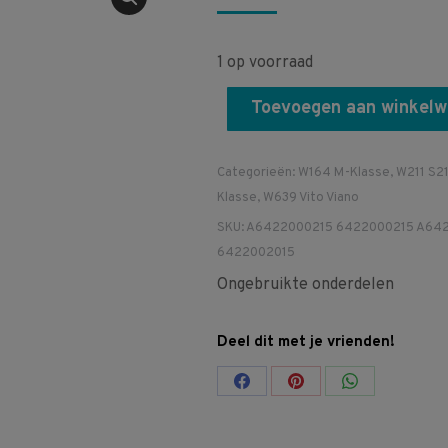
1 op voorraad
Toevoegen aan winkel
Categorieën:
W164 M-Klasse
,
W211 S21
Klasse
,
W639 Vito Viano
SKU:
A6422000215 6422000215 A64
6422002015
Ongebruikte onderdelen
Deel dit met je vrienden!
Share
Share
Share
on
on
on