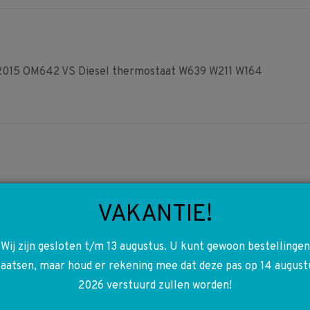
Facebook
Pinterest
WhatsApp
15 OM642 VS Diesel thermostaat W639 W211 W164
VAKANTIE!
B66290103 RHD W164 ML
9
Velours matten set Rechts
Wij zijn gesloten t/m 13 augustus. U kunt gewoon bestellingen
gestuurd
laatsen, maar houd er rekening mee dat deze pas op 14 august
€
60,00
2026 verstuurd zullen worden!