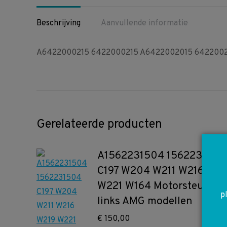
Beschrijving
Aanvullende informatie
A6422000215 6422000215 A6422002015 64220020
Gerelateerde producten
A1562231504 1562231504
C197 W204 W211 W216 W21
W221 W164 Motorsteun
p
links AMG modellen
€
150,00