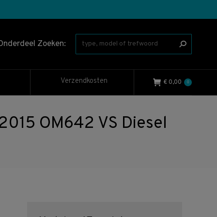
Onderdeel Zoeken:
Verzendkosten
€
0,00
0
015 OM642 VS Diesel