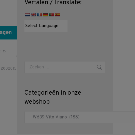
Vertalen / Translate:
wagen
1 E-
Zoeken:
22002015
Categorieën in onze
webshop