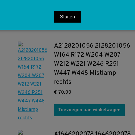
Toevoegen aan winkelwagen
Sluiten
A2128201056 2128201056
W164 R172 W204 W207
W212 W221 W246 R251
W447 W448 Mistlamp
rechts
€
70,00
Toevoegen aan winkelwagen
A1646202078 1646202078