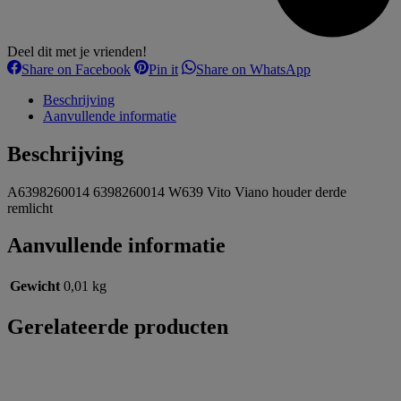
Deel dit met je vrienden!
Share
Share
Share
Share on Facebook
Pin it
Share on WhatsApp
on
on
on
Facebook
Pinterest
WhatsApp
Beschrijving
Aanvullende informatie
Beschrijving
A6398260014 6398260014 W639 Vito Viano houder derde
remlicht
Aanvullende informatie
Gewicht
0,01 kg
Gerelateerde producten