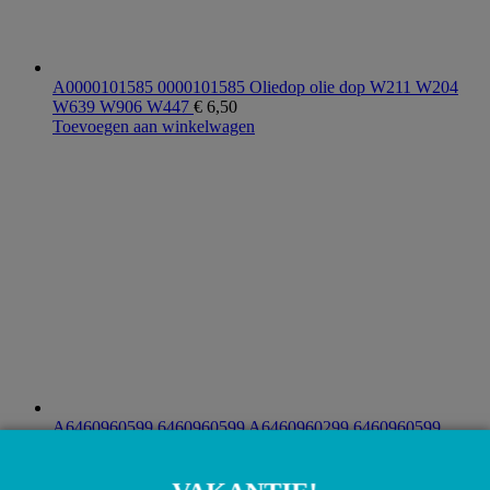
A0000101585 0000101585 Oliedop olie dop W211 W204
W639 W906 W447
€
6,50
Toevoegen aan winkelwagen
A6460960599 6460960599 A6460960299 6460960599
W639 Vito Viano Turbo OM646.983
€
750,00
Toevoegen aan winkelwagen