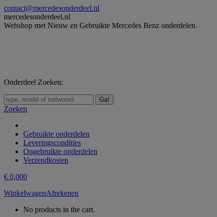
Skip
contact@mercedesonderdeel.nl
to
mercedesonderdeel.nl
content
Webshop met Nieuw en Gebruikte Mercedes Benz onderdelen.
Onderdeel Zoeken:
Zoeken:
Zoeken
Gebruikte onderdelen
Leveringscondities
Ongebruikte onderdelen
Verzendkosten
€
0,00
0
Winkelwagen
Afrekenen
No products in the cart.