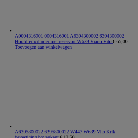
A0004316901 0004316901 A6394300002 6394300002
Hoofdremcilinder met reservoir W639 Viano Vito
€
65,00
Toevoegen aan winkelwagen
A6395800022 6395800022 W447 W639 Vito Krik
bevestiging bovenkant
€
13,50