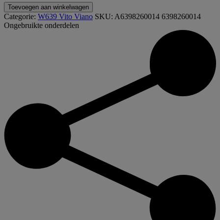
A6398260014
Toevoegen aan winkelwagen
6398260014
Categorie:
W639 Vito Viano
SKU:
A6398260014 6398260014
W639
Ongebruikte onderdelen
Vito
Viano
houder
derde
remlicht
aantal