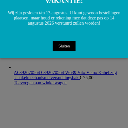
VAKANTIE!
Wij zijn gesloten t/m 13 augustus. U kunt gewoon bestellingen
plaatsen, maar houd er rekening mee dat deze pas op 14
augustus 2026 verstuurd zullen worden!
Sluiten
A6392670564 6392670564 W639 Vito Viano Kabel zug
schakelmechanisme versnellingsbak
€
75,00
Toevoegen aan winkelwagen