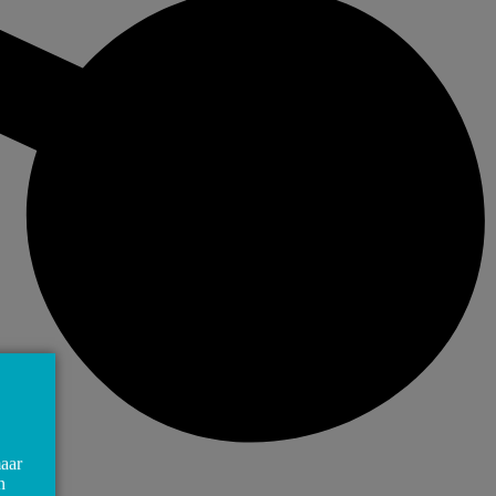
maar
n