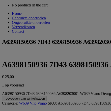
No products in the cart.
Home
Gebruikte onderdelen
Ongebruikte onderdelen
Verzendkosten
Contact
A6398150936 7D43 6398150936 A63982030
A6398150936 7D43 6398150936 
€
25,00
1 op voorraad
A6398150936 7D43 6398150936 A6398203001 W639 Viano Deurgree
Toevoegen aan winkelwagen
Categorie:
W639 Vito Viano
SKU:
A6398150936 7D43 639815093