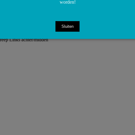
worden!
Sluiten
ep Links achter/midden