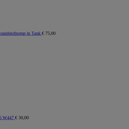
randstofpomp in Tank
€
75,00
06 W447
€
30,00