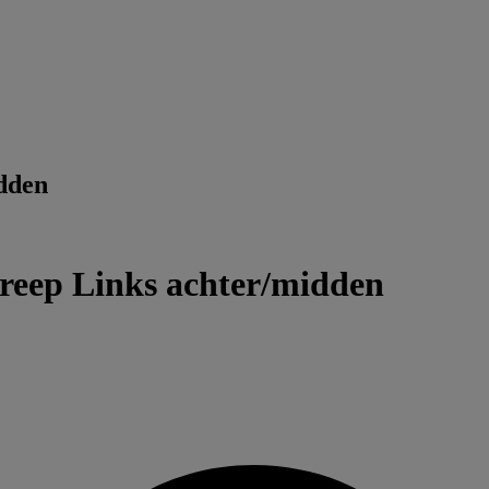
dden
eep Links achter/midden