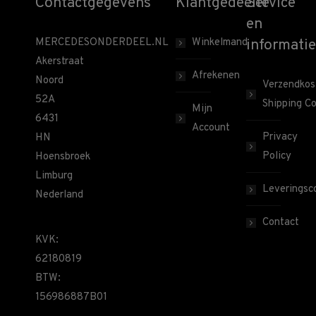
Contactgegevens
Klantgedeelte
Service
en
MERCEDESONDERDEEL.NL
Winkelmand
informatie
Akerstraat
Afrekenen
Noord
Verzendkos
52A
Shipping Co
Mijn
6431
Account
Privacy
HN
Policy
Hoensbroek
Limburg
Leveringsco
Nederland
Contact
KVK:
62180819
BTW:
156986887B01