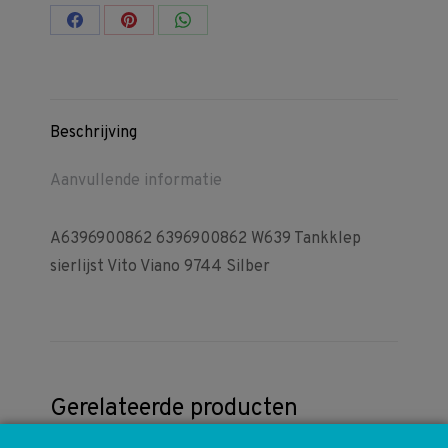
Share
Share
Share
on
on
on
Facebook
Pinterest
WhatsApp
Beschrijving
Aanvullende informatie
A6396900862 6396900862 W639 Tankklep
sierlijst Vito Viano 9744 Silber
Gerelateerde producten