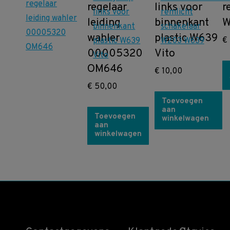
regelaar
links voor
r
leiding
binnenkant
W
wahler
plastic W639
€
00005320
Vito
OM646
€
10,00
€
50,00
Toevoegen
aan
Toevoegen
winkelwagen
aan
winkelwagen