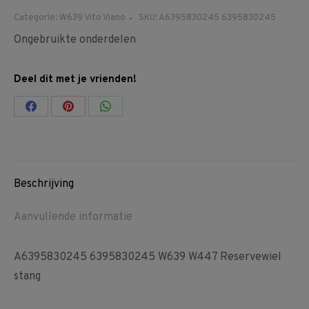
Categorie:
W639 Vito Viano
SKU:
A6395830245 6395830245
Ongebruikte onderdelen
Deel dit met je vrienden!
Share
Share
Share
on
on
on
Facebook
Pinterest
WhatsApp
Beschrijving
Aanvullende informatie
A6395830245 6395830245 W639 W447 Reservewiel
stang