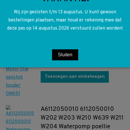
Toevoegen aan winkelwagen
Wij zijn gesloten t/m 13 augustus. U kunt gewoon
bestellingen plaatsen, maar houd er rekening mee dat
deze pas op 14 augustus 2026 verstuurd zullen worden!
A6510101366 6510101366
W212 S212 W639 W906 Motor
Olie peilstok houder OM651
Sluiten
€
50,00
Toevoegen aan winkelwagen
A6112050010 6112050010
W202 W203 W210 W639 W211
W204 Waterpomp poellie