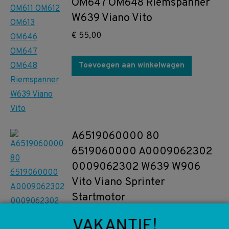
OM647 OM648 Riemspanner
W639 Viano Vito
€
55,00
Toevoegen aan winkelwagen
A6519060000 80
6519060000 A0009062302
0009062302 W639 W906
Vito Viano Sprinter
Startmotor
€
375,00
VAKANTIE!