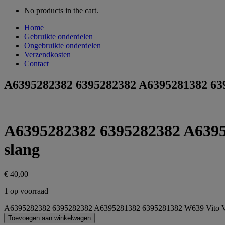
No products in the cart.
Home
Gebruikte onderdelen
Ongebruikte onderdelen
Verzendkosten
Contact
A6395282382 6395282382 A6395281382 639
A6395282382 6395282382 A6395
slang
€
40,00
1 op voorraad
A6395282382 6395282382 A6395281382 6395281382 W639 Vito Via
Toevoegen aan winkelwagen