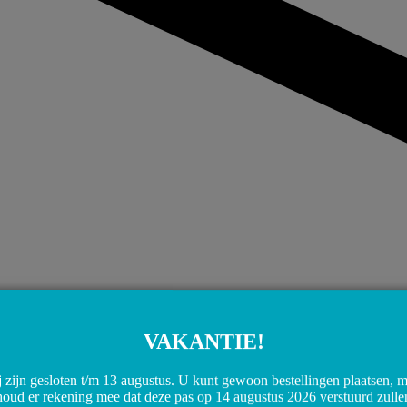
VAKANTIE!
 zijn gesloten t/m 13 augustus. U kunt gewoon bestellingen plaatsen, 
houd er rekening mee dat deze pas op 14 augustus 2026 verstuurd zulle