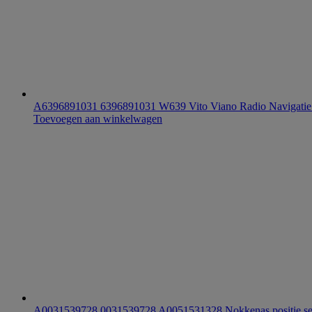
A6396891031 6396891031 W639 Vito Viano Radio Navigatie 
Toevoegen aan winkelwagen
A0031539728 0031539728 A0051531328 Nokkenas positie s