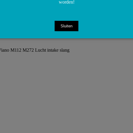
worden!
Share on WhatsApp
Share on WhatsApp
Sluiten
ano M112 M272 Lucht intake slang