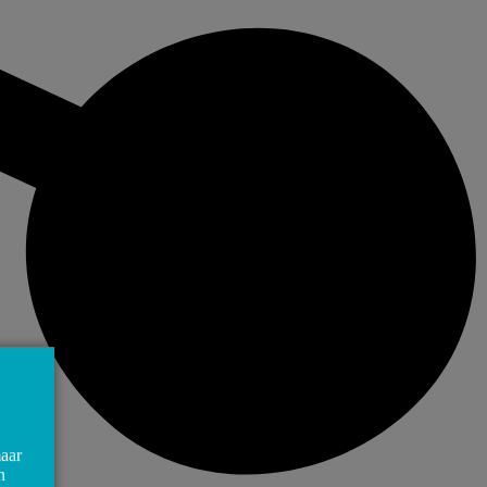
maar
n