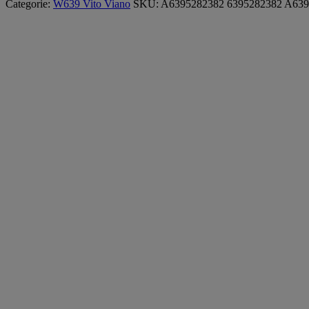
Categorie:
W639 Vito Viano
SKU:
A6395282382 6395282382 A639