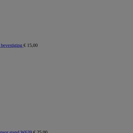
bevestiging
€
15,00
ensor stand W639
€
25,00