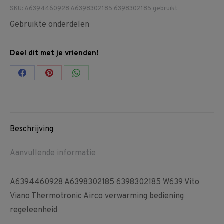
SKU:
A6394460928 A6398302185 6398302185 gebruikt
Gebruikte onderdelen
Deel dit met je vrienden!
Share
Share
Share
on
on
on
Facebook
Pinterest
WhatsApp
Beschrijving
Aanvullende informatie
A6394460928 A6398302185 6398302185 W639 Vito
Viano Thermotronic Airco verwarming bediening
regeleenheid